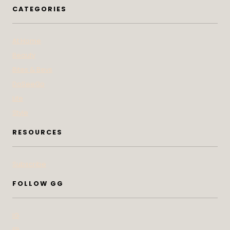
CATEGORIES
At Home
Beauty
Bites & Bevs
DoSeeGo
Life
Style
RESOURCES
Subscribe
FOLLOW GG
IG
FB