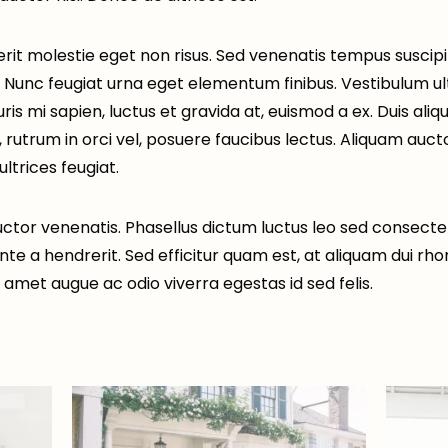
it molestie eget non risus. Sed venenatis tempus suscipit.
. Nunc feugiat urna eget elementum finibus. Vestibulum ultr
uris mi sapien, luctus et gravida at, euismod a ex. Duis aliq
 rutrum in orci vel, posuere faucibus lectus. Aliquam aucto
ltrices feugiat.
ctor venenatis. Phasellus dictum luctus leo sed consectet
nte a hendrerit. Sed efficitur quam est, at aliquam dui rho
 amet augue ac odio viverra egestas id sed felis.