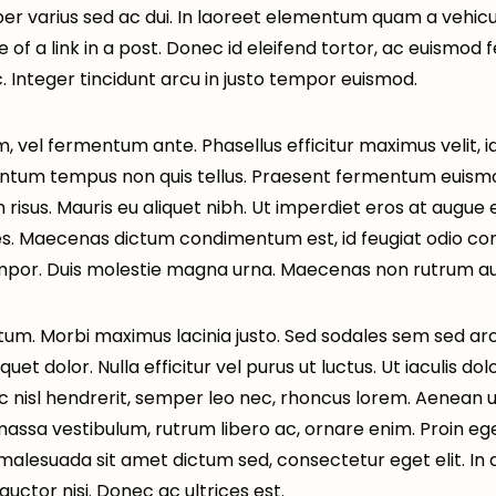
per varius sed ac dui. In laoreet elementum quam a vehicu
 of a link in a post. Donec id eleifend tortor, ac euismod fe
. Integer tincidunt arcu in justo tempor euismod.
vel fermentum ante. Phasellus efficitur maximus velit, id
tum tempus non quis tellus. Praesent fermentum euismod
 risus. Mauris eu aliquet nibh. Ut imperdiet eros at augue
s. Maecenas dictum condimentum est, id feugiat odio co
mpor. Duis molestie magna urna. Maecenas non rutrum aug
tum. Morbi maximus lacinia justo. Sed sodales sem sed ar
uet dolor. Nulla efficitur vel purus ut luctus. Ut iaculis do
ec nisl hendrerit, semper leo nec, rhoncus lorem. Aenean ul
 massa vestibulum, rutrum libero ac, ornare enim. Proin eg
 malesuada sit amet dictum sed, consectetur eget elit. In a
auctor nisi. Donec ac ultrices est.